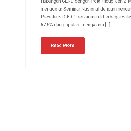
Hubungan GERD dengan Pola Hidup Gen Z M
menggelar Seminar Nasional dengan mengu
Prevalensi GERD bervariasi di berbagai wila
57,6% dari populasi mengalami […]
Read More